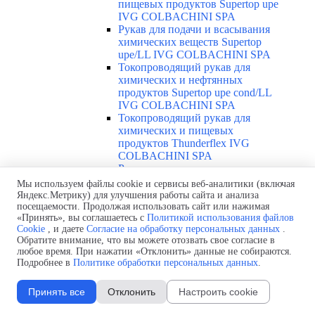
пищевых продуктов Supertop upe
IVG COLBACHINI SPA
Рукав для подачи и всасывания
химических веществ Supertop
upe/LL IVG COLBACHINI SPA
Токопроводящий рукав для
химических и нефтянных
продуктов Supertop upe cond/LL
IVG COLBACHINI SPA
Токопроводящий рукав для
химических и пищевых
продуктов Thunderflex IVG
COLBACHINI SPA
Рукав для химических веществ и
растворителей Teflex IVG
Мы используем файлы cookie и сервисы веб-аналитики (включая
COLBACHINI SPA
Яндекс.Метрику) для улучшения работы сайта и анализа
Рукав для химических веществ и
посещаемости. Продолжая использовать сайт или нажимая
«Принять», вы соглашаетесь с
Политикой использования файлов
растворителей Teflex omega IVG
Cookie
, и даете
Согласие на обработку персональных данных
.
COLBACHINI SPA
Обратите внимание, что вы можете отозвать свое согласие в
Токопроводящий рукав для
любое время. При нажатии «Отклонить» данные не собираются.
химикатов и растворителей
Подробнее в
Политике обработки персональных данных
.
Fluostar IVG COLBACHINI SPA
Рукав для подачи химических
Принять все
Отклонить
Настроить cookie
продуктов, растворителей Real
IVG COLBACHINI SPA