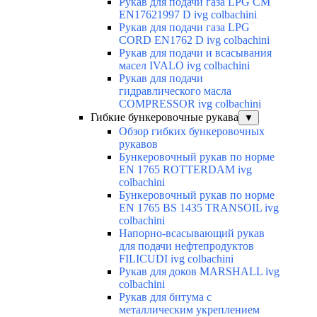
Рукав для подачи газа LPG CM
EN17621997 D ivg colbachini
Рукав для подачи газа LPG
CORD EN1762 D ivg colbachini
Рукав для подачи и всасывания
масел IVALO ivg colbachini
Рукав для подачи
гидравлического масла
COMPRESSOR ivg colbachini
Гибкие бункеровочные рукава
▼
Обзор гибких бункеровочных
рукавов
Бункеровочный рукав по норме
EN 1765 ROTTERDAM ivg
colbachini
Бункеровочный рукав по норме
EN 1765 BS 1435 TRANSOIL ivg
colbachini
Напорно-всасывающий рукав
для подачи нефтепродуктов
FILICUDI ivg colbachini
Рукав для доков MARSHALL ivg
colbachini
Рукав для битума с
металлическим укреплением