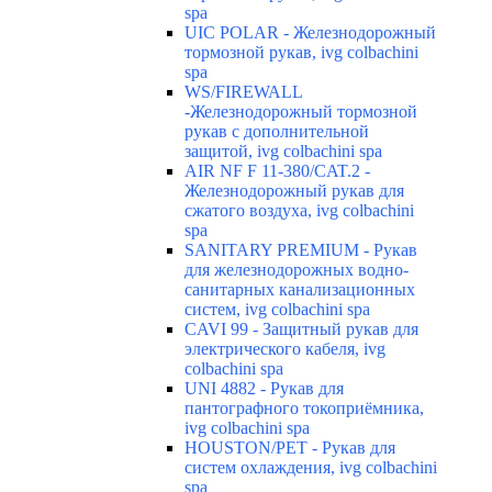
spa
UIC POLAR - Железнодорожный
тормозной рукав, ivg colbachini
spa
WS/FIREWALL
-Железнодорожный тормозной
рукав с дополнительной
защитой, ivg colbachini spa
AIR NF F 11-380/CAT.2 -
Железнодорожный рукав для
сжатого воздуха, ivg colbachini
spa
SANITARY PREMIUM - Рукав
для железнодорожных водно-
санитарных канализационных
систем, ivg colbachini spa
CAVI 99 - Защитный рукав для
электрического кабеля, ivg
colbachini spa
UNI 4882 - Рукав для
пантографного токоприёмника,
ivg colbachini spa
HOUSTON/PET - Рукав для
систем охлаждения, ivg colbachini
spa