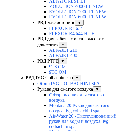
ALFAFOREST LT
VOLUTION 4000 LT NEW
EVOLUTION 5000 LT NEW
EVOLUTION 6000 LT NEW
РВД маслостойкие
▼
FLEXOR R4 634
FLEXOR R4 644 HT E
РВД для работы с очень высоким
давлением
▼
ALFAJET 210
ALFAJET 400
РВД PTFE
▼
9TS OM
9TC OM
РВД IVG Colbachini spa
▼
Обзор IVG COLBACHINI SPA
Рукава для сжатого воздуха
▼
Обзор рукавов для сжатого
воздуха
Montana 20 Рукав для сжатого
воздуха ivg colbachini spa
Air-Water 20 - Экструдированный
рукав для воды и воздуха, ivg
colbachini spa