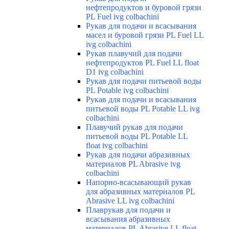
нефтепродуктов и буровой грязи
PL Fuel ivg colbachini
Рукав для подачи и всасывания
масел и буровой грязи PL Fuel LL
ivg colbachini
Рукав плавучий для подачи
нефтепродуктов PL Fuel LL float
D1 ivg colbachini
Рукав для подачи питьевой воды
PL Potable ivg colbachini
Рукав для подачи и всасывания
питьевой воды PL Potable LL ivg
colbachini
Плавучий рукав для подачи
питьевой воды PL Potable LL
float ivg colbachini
Рукав для подачи абразивных
материалов PL Abrasive ivg
colbachini
Напорно-всасывающий рукав
для абразивных материалов PL
Abrasive LL ivg colbachini
Плаврукав для подачи и
всасывания абразивных
материалов PL Abrasive LL float