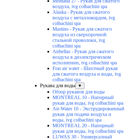
Montana 27 - Рукав для сжатого
воздуха, ivg colbachini spa
Alaska - Рукав для сжатого
воздуха с металлокордом, ivg
colbachini spa
Mastino - Рукав для сжатого
воздуха из сверхпрочной
стальной проволоки, ivg
colbachini spa
Airhellas - Рукав для сжатого
воздуха в диэлектрическом
исполнении, ivg colbachini spa
Fras air water - Шахтный рукав
для сжатого воздуха и воды, ivg
colbachini spa
Рукава для воды
▼
Обзор рукавов для воды
MONTREAL 10 - Напорный
рукав для воды, ivg colbachini spa
Air-Water 10 - Экструдированный
рукав для подачи воздуха и
воды, ivg colbachini spa
MONTREAL 20 - Напорный
рукав для воды, ivg colbachini spa
LUWAS 30 - Универсалный