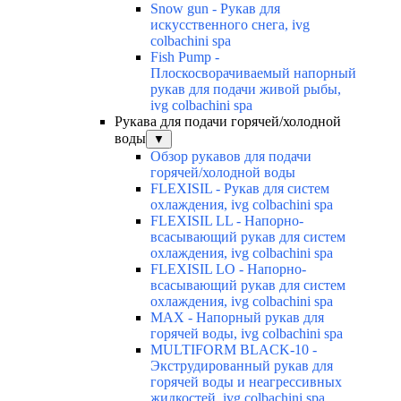
Snow gun - Рукав для
искусственного снега, ivg
colbachini spa
Fish Pump -
Плоскосворачиваемый напорный
рукав для подачи живой рыбы,
ivg colbachini spa
Рукава для подачи горячей/холодной
воды
▼
Обзор рукавов для подачи
горячей/холодной воды
FLEXISIL - Рукав для систем
охлаждения, ivg colbachini spa
FLEXISIL LL - Напорно-
всасывающий рукав для систем
охлаждения, ivg colbachini spa
FLEXISIL LO - Напорно-
всасывающий рукав для систем
охлаждения, ivg colbachini spa
MAX - Напорный рукав для
горячей воды, ivg colbachini spa
MULTIFORM BLACK-10 -
Экструдированный рукав для
горячей воды и неагрессивных
жидкостей, ivg colbachini spa