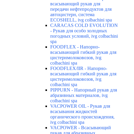
всасывающий рукав для
передачи нефтепродуктов для
автоцистерн, система
ECOSHELL, ivg colbachini spa
CARACAS COLD EVOLUTION
- Рукав для особо холодных
погодных условий, ivg colbachini
spa
FOODFLEX - Напорно-
всасывающий гибкий рукав для
цистернмолоковозов, ivg
colbachini spa
FOODFLEX/IIR - Напорно-
всасывающий гибкий рукав для
цистернмолоковозов, ivg
colbachini spa
PIPPURN - Напорный рукав для
абразивных материалов, ivg
colbachini spa
VACPOWER OIL - Рукав для
всасывания жидкостей
органического происхождения,
ivg colbachini spa
VACPOWER - Всасывающий
рукав для абразивных