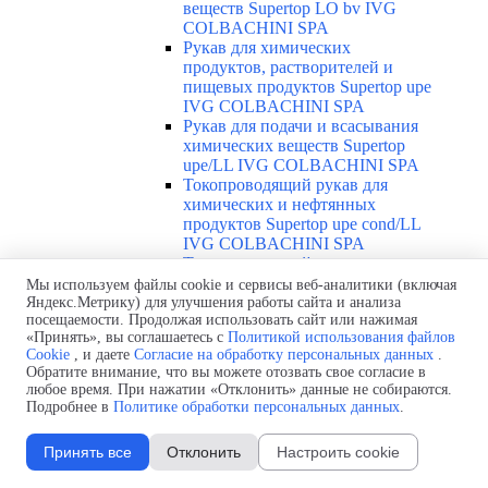
веществ Supertop LO bv IVG
COLBACHINI SPA
Рукав для химических
продуктов, растворителей и
пищевых продуктов Supertop upe
IVG COLBACHINI SPA
Рукав для подачи и всасывания
химических веществ Supertop
upe/LL IVG COLBACHINI SPA
Токопроводящий рукав для
химических и нефтянных
продуктов Supertop upe cond/LL
IVG COLBACHINI SPA
Токопроводящий рукав для
химических и пищевых
Мы используем файлы cookie и сервисы веб-аналитики (включая
продуктов Thunderflex IVG
Яндекс.Метрику) для улучшения работы сайта и анализа
посещаемости. Продолжая использовать сайт или нажимая
COLBACHINI SPA
«Принять», вы соглашаетесь с
Политикой использования файлов
Рукав для химических веществ и
Cookie
, и даете
Согласие на обработку персональных данных
.
растворителей Teflex IVG
Обратите внимание, что вы можете отозвать свое согласие в
COLBACHINI SPA
любое время. При нажатии «Отклонить» данные не собираются.
Рукав для химических веществ и
Подробнее в
Политике обработки персональных данных
.
растворителей Teflex omega IVG
COLBACHINI SPA
Принять все
Отклонить
Настроить cookie
Токопроводящий рукав для
химикатов и растворителей