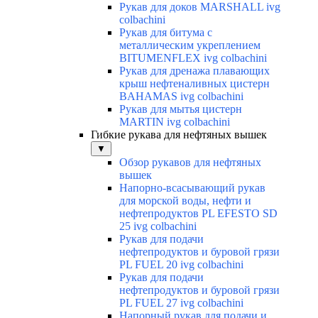
Рукав для доков MARSHALL ivg
colbachini
Рукав для битума с
металлическим укреплением
BITUMENFLEX ivg colbachini
Рукав для дренажа плавающих
крыш нефтеналивных цистерн
BAHAMAS ivg colbachini
Рукав для мытья цистерн
MARTIN ivg colbachini
Гибкие рукава для нефтяных вышек
▼
Обзор рукавов для нефтяных
вышек
Напорно-всасывающий рукав
для морской воды, нефти и
нефтепродуктов PL EFESTO SD
25 ivg colbachini
Рукав для подачи
нефтепродуктов и буровой грязи
PL FUEL 20 ivg colbachini
Рукав для подачи
нефтепродуктов и буровой грязи
PL FUEL 27 ivg colbachini
Напорный рукав для подачи и