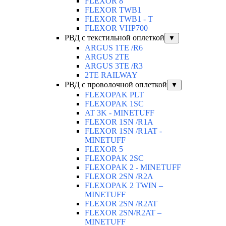
FLEXOR 8
FLEXOR TWB1
FLEXOR TWB1 - T
FLEXOR VHP700
РВД с текстильной оплеткой
▼
ARGUS 1TE /R6
ARGUS 2TЕ
ARGUS 3TE /R3
2TE RAILWAY
РВД с проволочной оплеткой
▼
FLEXOPAK PLT
FLEXOPAK 1SС
AT 3K - MINETUFF
FLEXOR 1SN /R1A
FLEXOR 1SN /R1AT -
MINETUFF
FLEXOR 5
FLEXOPAK 2SС
FLEXOPAK 2 - MINETUFF
FLEXOR 2SN /R2A
FLEXOPAK 2 TWIN –
MINETUFF
FLEXOR 2SN /R2AT
FLEXOR 2SN/R2AT –
MINETUFF