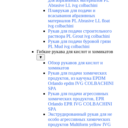
для абразивных материалов PL
Abrasive LL ivg colbachini
Плаврукав для подачи и
всасывания абразивных
материалов PL Abrasive LL float
ivg colbachini
Рукав для подачи строительного
раствора PL Grout ivg colbachini
Рукав для подачи буровой грязи
PL Mud ivg colbachini
Гибкие рукава для кислот и химикатов
▼
Обзор рукавов для кислот и
химикатов
Рукав для подачи химических
продуктов, из каучука EPDM
Orlando epdm IVG COLBACHINI
SPA
Рукав для подачи агрессивных
химических продуктов, EPR
Orlando EPR IVG COLBACHINI
SPA
Экструдированный рукав для не
особо агрессивных химических
продуктов Multiform yellow IVG