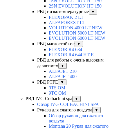
1SN EVOLUTION HT 150
2SN EVOLUTION HT 150
РВД низкотемпературные
▼
FLEXOPAK 2 LT
ALFAFOREST LT
VOLUTION 4000 LT NEW
EVOLUTION 5000 LT NEW
EVOLUTION 6000 LT NEW
РВД маслостойкие
▼
FLEXOR R4 634
FLEXOR R4 644 HT E
РВД для работы с очень высоким
давлением
▼
ALFAJET 210
ALFAJET 400
РВД PTFE
▼
9TS OM
9TC OM
РВД IVG Colbachini spa
▼
Обзор IVG COLBACHINI SPA
Рукава для сжатого воздуха
▼
Обзор рукавов для сжатого
воздуха
Montana 20 Рукав для сжатого