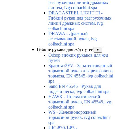
разгрузочных линий дражных
систем, ivg colbachini spa
DRAGASTEEL LIGHT TI -
Гибкий рукав для разгрузочных
линий дражных систем, ivg
colbachini spa
DRAWA - Дражный
всасывающий рукав, ivg
colbachini spa
Гибкие рукава для ж/д путей
▼
Обзор гибких рукавов для ж/д
путей
Sparrow/2FV - Запатентованный
тормозной рукав для рельсового
тормоза, EN 45545, ivg colbachini
spa
Sand EN 45545 - Рукав для
подачи песка, ivg colbachini spa
HAWK - Пневматический
тормозной рукав, EN 45545, ivg
colbachini spa
WS - Железнодорожный
тормозной рукав, ivg colbachini
spa
UIC-830-1-85 -