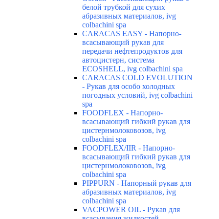
белой трубкой для сухих
абразивных материалов, ivg
colbachini spa
CARACAS EASY - Напорно-
всасывающий рукав для
передачи нефтепродуктов для
автоцистерн, система
ECOSHELL, ivg colbachini spa
CARACAS COLD EVOLUTION
- Рукав для особо холодных
погодных условий, ivg colbachini
spa
FOODFLEX - Напорно-
всасывающий гибкий рукав для
цистернмолоковозов, ivg
colbachini spa
FOODFLEX/IIR - Напорно-
всасывающий гибкий рукав для
цистернмолоковозов, ivg
colbachini spa
PIPPURN - Напорный рукав для
абразивных материалов, ivg
colbachini spa
VACPOWER OIL - Рукав для
всасывания жидкостей