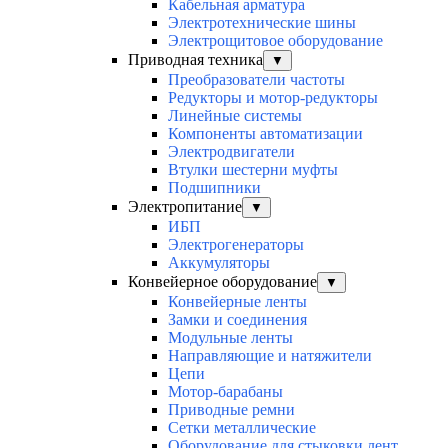
Кабельная арматура
Электротехнические шины
Электрощитовое оборудование
Приводная техника
▼
Преобразователи частоты
Редукторы и мотор-редукторы
Линейные системы
Компоненты автоматизации
Электродвигатели
Втулки шестерни муфты
Подшипники
Электропитание
▼
ИБП
Электрогенераторы
Аккумуляторы
Конвейерное оборудование
▼
Конвейерные ленты
Замки и соединения
Модульные ленты
Направляющие и натяжители
Цепи
Мотор-барабаны
Приводные ремни
Сетки металлические
Оборудование для стыковки лент