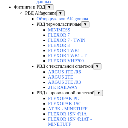
данных
Фитинги и РВД
▼
РВД Alfagomma
▼
Обзор рукавов Alfagomma
РВД термопластичные
▼
MINIMESS
FLEXOR 7
FLEXOR 7 - TWIN
FLEXOR 8
FLEXOR TWB1
FLEXOR TWB1 - T
FLEXOR VHP700
РВД с текстильной оплеткой
▼
ARGUS 1TE /R6
ARGUS 2TЕ
ARGUS 3TE /R3
2TE RAILWAY
РВД с проволочной оплеткой
▼
FLEXOPAK PLT
FLEXOPAK 1SС
AT 3K - MINETUFF
FLEXOR 1SN /R1A
FLEXOR 1SN /R1AT -
MINETUFF