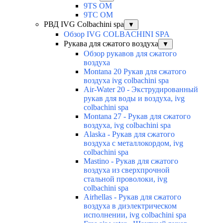
9TS OM
9TC OM
РВД IVG Colbachini spa
▼
Обзор IVG COLBACHINI SPA
Рукава для сжатого воздуха
▼
Обзор рукавов для сжатого
воздуха
Montana 20 Рукав для сжатого
воздуха ivg colbachini spa
Air-Water 20 - Экструдированный
рукав для воды и воздуха, ivg
colbachini spa
Montana 27 - Рукав для сжатого
воздуха, ivg colbachini spa
Alaska - Рукав для сжатого
воздуха с металлокордом, ivg
colbachini spa
Mastino - Рукав для сжатого
воздуха из сверхпрочной
стальной проволоки, ivg
colbachini spa
Airhellas - Рукав для сжатого
воздуха в диэлектрическом
исполнении, ivg colbachini spa