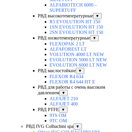
ALFABIOTECH 6000 –
SUPERTUFF
РВД высокотемпературные
▼
R5 EVOLUTION HT 150
1SN EVOLUTION HT 150
2SN EVOLUTION HT 150
РВД низкотемпературные
▼
FLEXOPAK 2 LT
ALFAFOREST LT
VOLUTION 4000 LT NEW
EVOLUTION 5000 LT NEW
EVOLUTION 6000 LT NEW
РВД маслостойкие
▼
FLEXOR R4 634
FLEXOR R4 644 HT E
РВД для работы с очень высоким
давлением
▼
ALFAJET 210
ALFAJET 400
РВД PTFE
▼
9TS OM
9TC OM
РВД IVG Colbachini spa
▼