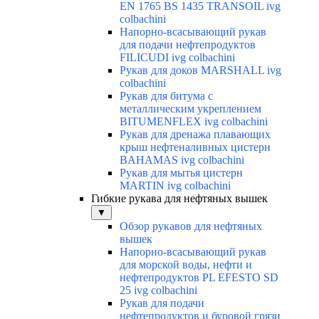
EN 1765 BS 1435 TRANSOIL ivg
colbachini
Напорно-всасывающий рукав
для подачи нефтепродуктов
FILICUDI ivg colbachini
Рукав для доков MARSHALL ivg
colbachini
Рукав для битума с
металлическим укреплением
BITUMENFLEX ivg colbachini
Рукав для дренажа плавающих
крыш нефтеналивных цистерн
BAHAMAS ivg colbachini
Рукав для мытья цистерн
MARTIN ivg colbachini
Гибкие рукава для нефтяных вышек
▼
Обзор рукавов для нефтяных
вышек
Напорно-всасывающий рукав
для морской воды, нефти и
нефтепродуктов PL EFESTO SD
25 ivg colbachini
Рукав для подачи
нефтепродуктов и буровой грязи