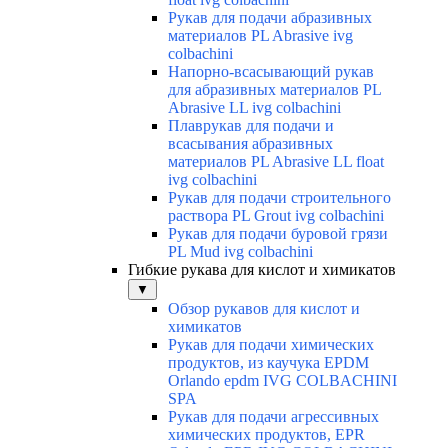
Рукав для подачи абразивных
материалов PL Abrasive ivg
colbachini
Напорно-всасывающий рукав
для абразивных материалов PL
Abrasive LL ivg colbachini
Плаврукав для подачи и
всасывания абразивных
материалов PL Abrasive LL float
ivg colbachini
Рукав для подачи строительного
раствора PL Grout ivg colbachini
Рукав для подачи буровой грязи
PL Mud ivg colbachini
Гибкие рукава для кислот и химикатов
▼
Обзор рукавов для кислот и
химикатов
Рукав для подачи химических
продуктов, из каучука EPDM
Orlando epdm IVG COLBACHINI
SPA
Рукав для подачи агрессивных
химических продуктов, EPR