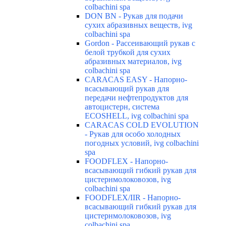
colbachini spa
DON BN - Рукав для подачи
сухих абразивных веществ, ivg
colbachini spa
Gordon - Рассеивающий рукав с
белой трубкой для сухих
абразивных материалов, ivg
colbachini spa
CARACAS EASY - Напорно-
всасывающий рукав для
передачи нефтепродуктов для
автоцистерн, система
ECOSHELL, ivg colbachini spa
CARACAS COLD EVOLUTION
- Рукав для особо холодных
погодных условий, ivg colbachini
spa
FOODFLEX - Напорно-
всасывающий гибкий рукав для
цистернмолоковозов, ivg
colbachini spa
FOODFLEX/IIR - Напорно-
всасывающий гибкий рукав для
цистернмолоковозов, ivg
colbachini spa