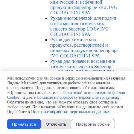
химической и нефтянной
продукции Supertop pe-x/LL IVG
COLBACHINI SPA
Рукав многоцелевой для подачи
и всасывания химических
веществ Supertop LO bv IVG
COLBACHINI SPA
Рукав для химических
продуктов, растворителей и
пищевых продуктов Supertop upe
IVG COLBACHINI SPA
Рукав для подачи и всасывания
химических веществ Supertop
upe/LL IVG COLBACHINI SPA
Токопроводящий рукав для
Мы используем файлы cookie и сервисы веб-аналитики (включая
химических и нефтянных
Яндекс.Метрику) для улучшения работы сайта и анализа
посещаемости. Продолжая использовать сайт или нажимая
продуктов Supertop upe cond/LL
«Принять», вы соглашаетесь с
Политикой использования файлов
IVG COLBACHINI SPA
Cookie
, и даете
Согласие на обработку персональных данных
.
Токопроводящий рукав для
Обратите внимание, что вы можете отозвать свое согласие в
химических и пищевых
любое время. При нажатии «Отклонить» данные не собираются.
продуктов Thunderflex IVG
Подробнее в
Политике обработки персональных данных
.
COLBACHINI SPA
Рукав для химических веществ и
Принять все
Отклонить
Настроить cookie
растворителей Teflex IVG
COLBACHINI SPA