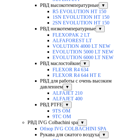
РВД высокотемпературные
▼
R5 EVOLUTION HT 150
1SN EVOLUTION HT 150
2SN EVOLUTION HT 150
РВД низкотемпературные
▼
FLEXOPAK 2 LT
ALFAFOREST LT
VOLUTION 4000 LT NEW
EVOLUTION 5000 LT NEW
EVOLUTION 6000 LT NEW
РВД маслостойкие
▼
FLEXOR R4 634
FLEXOR R4 644 HT E
РВД для работы с очень высоким
давлением
▼
ALFAJET 210
ALFAJET 400
РВД PTFE
▼
9TS OM
9TC OM
РВД IVG Colbachini spa
▼
Обзор IVG COLBACHINI SPA
Рукава для сжатого воздуха
▼