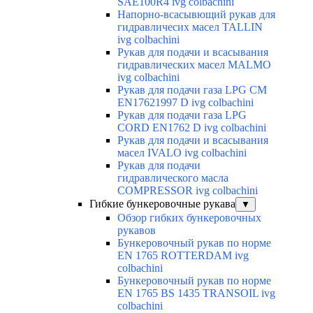
SAE100R4 ivg colbachini
Напорно-всасывющий рукав для
гидравличесих масел TALLIN
ivg colbachini
Рукав для подачи и всасывания
гидравлических масел MALMO
ivg colbachini
Рукав для подачи газа LPG CM
EN17621997 D ivg colbachini
Рукав для подачи газа LPG
CORD EN1762 D ivg colbachini
Рукав для подачи и всасывания
масел IVALO ivg colbachini
Рукав для подачи
гидравлического масла
COMPRESSOR ivg colbachini
Гибкие бункеровочные рукава
▼
Обзор гибких бункеровочных
рукавов
Бункеровочный рукав по норме
EN 1765 ROTTERDAM ivg
colbachini
Бункеровочный рукав по норме
EN 1765 BS 1435 TRANSOIL ivg
colbachini