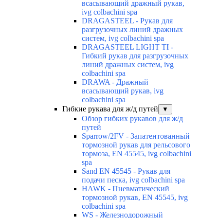
всасывающий дражный рукав,
ivg colbachini spa
DRAGASTEEL - Рукав для
разгрузочных линий дражных
систем, ivg colbachini spa
DRAGASTEEL LIGHT TI -
Гибкий рукав для разгрузочных
линий дражных систем, ivg
colbachini spa
DRAWA - Дражный
всасывающий рукав, ivg
colbachini spa
Гибкие рукава для ж/д путей
▼
Обзор гибких рукавов для ж/д
путей
Sparrow/2FV - Запатентованный
тормозной рукав для рельсового
тормоза, EN 45545, ivg colbachini
spa
Sand EN 45545 - Рукав для
подачи песка, ivg colbachini spa
HAWK - Пневматический
тормозной рукав, EN 45545, ivg
colbachini spa
WS - Железнодорожный