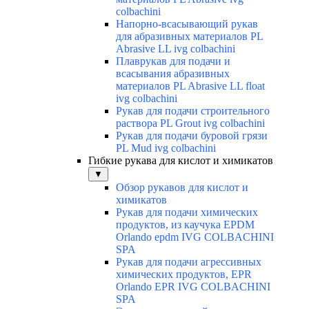
colbachini
Напорно-всасывающий рукав
для абразивных материалов PL
Abrasive LL ivg colbachini
Плаврукав для подачи и
всасывания абразивных
материалов PL Abrasive LL float
ivg colbachini
Рукав для подачи строительного
раствора PL Grout ivg colbachini
Рукав для подачи буровой грязи
PL Mud ivg colbachini
Гибкие рукава для кислот и химикатов
▼
Обзор рукавов для кислот и
химикатов
Рукав для подачи химических
продуктов, из каучука EPDM
Orlando epdm IVG COLBACHINI
SPA
Рукав для подачи агрессивных
химических продуктов, EPR
Orlando EPR IVG COLBACHINI
SPA