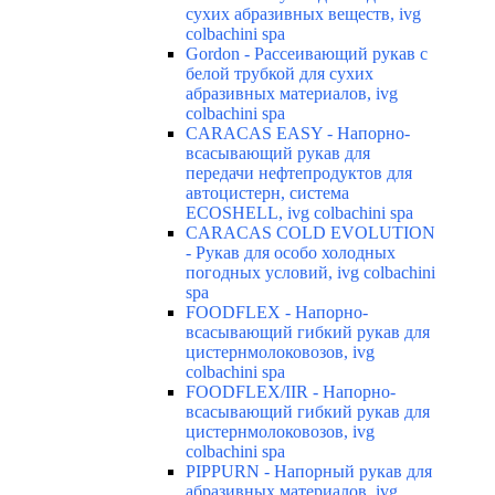
сухих абразивных веществ, ivg
colbachini spa
Gordon - Рассеивающий рукав с
белой трубкой для сухих
абразивных материалов, ivg
colbachini spa
CARACAS EASY - Напорно-
всасывающий рукав для
передачи нефтепродуктов для
автоцистерн, система
ECOSHELL, ivg colbachini spa
CARACAS COLD EVOLUTION
- Рукав для особо холодных
погодных условий, ivg colbachini
spa
FOODFLEX - Напорно-
всасывающий гибкий рукав для
цистернмолоковозов, ivg
colbachini spa
FOODFLEX/IIR - Напорно-
всасывающий гибкий рукав для
цистернмолоковозов, ivg
colbachini spa
PIPPURN - Напорный рукав для
абразивных материалов, ivg