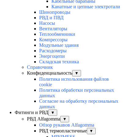
Кабельные барабаны
Канатные и цепные электротали
Шинопроводы
РВД и ПВД
Насосы
Вентиляторы
Теплообменники
Компрессоры
Модульные здания
Расходомеры
Энергоцепи
Складская техника
Справочник
Конфиденциальность
▼
Политика использования файлов
cookie
Политика обработки персональных
данных
Согласие на обработку персональных
данных
Фитинги и РВД
▼
РВД Alfagomma
▼
Обзор рукавов Alfagomma
РВД термопластичные
▼
MINIMESS