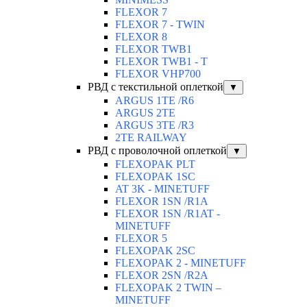
FLEXOR 7
FLEXOR 7 - TWIN
FLEXOR 8
FLEXOR TWB1
FLEXOR TWB1 - T
FLEXOR VHP700
РВД с текстильной оплеткой
▼
ARGUS 1TE /R6
ARGUS 2TЕ
ARGUS 3TE /R3
2TE RAILWAY
РВД с проволочной оплеткой
▼
FLEXOPAK PLT
FLEXOPAK 1SС
AT 3K - MINETUFF
FLEXOR 1SN /R1A
FLEXOR 1SN /R1AT -
MINETUFF
FLEXOR 5
FLEXOPAK 2SС
FLEXOPAK 2 - MINETUFF
FLEXOR 2SN /R2A
FLEXOPAK 2 TWIN –
MINETUFF