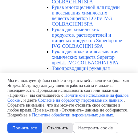
COLBACHINI SPA
Рукав многоцелевой для подачи
и всасывания химических
веществ Supertop LO bv IVG
COLBACHINI SPA
Рукав для химических
продуктов, растворителей и
пищевых продуктов Supertop upe
IVG COLBACHINI SPA
Рукав для подачи и всасывания
химических веществ Supertop
upe/LL IVG COLBACHINI SPA
Токопроводящий рукав для
химических и нефтянных
продуктов Supertop upe cond/LL
Мы используем файлы cookie и сервисы веб-аналитики (включая
IVG COLBACHINI SPA
Яндекс.Метрику) для улучшения работы сайта и анализа
Токопроводящий рукав для
посещаемости. Продолжая использовать сайт или нажимая
«Принять», вы соглашаетесь с
Политикой использования файлов
химических и пищевых
Cookie
, и даете
Согласие на обработку персональных данных
.
продуктов Thunderflex IVG
Обратите внимание, что вы можете отозвать свое согласие в
COLBACHINI SPA
любое время. При нажатии «Отклонить» данные не собираются.
Рукав для химических веществ и
Подробнее в
Политике обработки персональных данных
.
растворителей Teflex IVG
COLBACHINI SPA
Принять все
Отклонить
Настроить cookie
Рукав для химических веществ и
растворителей Teflex omega IVG