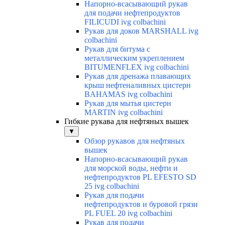
Напорно-всасывающий рукав
для подачи нефтепродуктов
FILICUDI ivg colbachini
Рукав для доков MARSHALL ivg
colbachini
Рукав для битума с
металлическим укреплением
BITUMENFLEX ivg colbachini
Рукав для дренажа плавающих
крыш нефтеналивных цистерн
BAHAMAS ivg colbachini
Рукав для мытья цистерн
MARTIN ivg colbachini
Гибкие рукава для нефтяных вышек
▼
Обзор рукавов для нефтяных
вышек
Напорно-всасывающий рукав
для морской воды, нефти и
нефтепродуктов PL EFESTO SD
25 ivg colbachini
Рукав для подачи
нефтепродуктов и буровой грязи
PL FUEL 20 ivg colbachini
Рукав для подачи