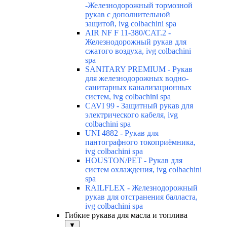
-Железнодорожный тормозной
рукав с дополнительной
защитой, ivg colbachini spa
AIR NF F 11-380/CAT.2 -
Железнодорожный рукав для
сжатого воздуха, ivg colbachini
spa
SANITARY PREMIUM - Рукав
для железнодорожных водно-
санитарных канализационных
систем, ivg colbachini spa
CAVI 99 - Защитный рукав для
электрического кабеля, ivg
colbachini spa
UNI 4882 - Рукав для
пантографного токоприёмника,
ivg colbachini spa
HOUSTON/PET - Рукав для
систем охлаждения, ivg colbachini
spa
RAILFLEX - Железнодорожный
рукав для отстранения балласта,
ivg colbachini spa
Гибкие рукава для масла и топлива
▼