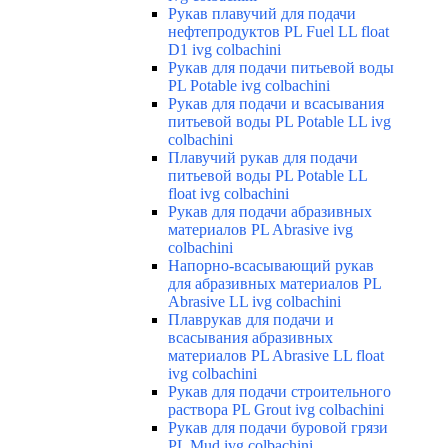
Рукав плавучий для подачи
нефтепродуктов PL Fuel LL float
D1 ivg colbachini
Рукав для подачи питьевой воды
PL Potable ivg colbachini
Рукав для подачи и всасывания
питьевой воды PL Potable LL ivg
colbachini
Плавучий рукав для подачи
питьевой воды PL Potable LL
float ivg colbachini
Рукав для подачи абразивных
материалов PL Abrasive ivg
colbachini
Напорно-всасывающий рукав
для абразивных материалов PL
Abrasive LL ivg colbachini
Плаврукав для подачи и
всасывания абразивных
материалов PL Abrasive LL float
ivg colbachini
Рукав для подачи строительного
раствора PL Grout ivg colbachini
Рукав для подачи буровой грязи
PL Mud ivg colbachini