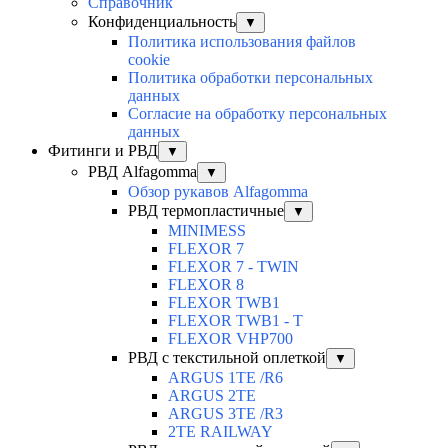
Справочник
Конфиденциальность
▼
Политика использования файлов
cookie
Политика обработки персональных
данных
Согласие на обработку персональных
данных
Фитинги и РВД
▼
РВД Alfagomma
▼
Обзор рукавов Alfagomma
РВД термопластичные
▼
MINIMESS
FLEXOR 7
FLEXOR 7 - TWIN
FLEXOR 8
FLEXOR TWB1
FLEXOR TWB1 - T
FLEXOR VHP700
РВД с текстильной оплеткой
▼
ARGUS 1TE /R6
ARGUS 2TЕ
ARGUS 3TE /R3
2TE RAILWAY