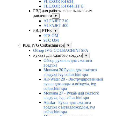
FLEXOR R4 634
FLEXOR R4 644 HT E
РВД для работы с очень высоким
давлением
▼
ALFAJET 210
ALFAJET 400
РВД PTFE
▼
9TS OM
9TC OM
РВД IVG Colbachini spa
▼
Обзор IVG COLBACHINI SPA
Рукава для сжатого воздуха
▼
Обзор рукавов для сжатого
воздуха
Montana 20 Рукав для сжатого
воздуха ivg colbachini spa
Air-Water 20 - Экструдированный
рукав для воды и воздуха, ivg
colbachini spa
Montana 27 - Рукав для сжатого
воздуха, ivg colbachini spa
Alaska - Рукав для сжатого
воздуха с металлокордом, ivg
colbachini spa