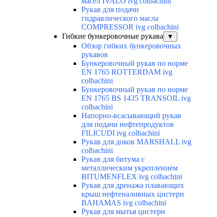
масел IVALO ivg colbachini
Рукав для подачи
гидравлического масла
COMPRESSOR ivg colbachini
Гибкие бункеровочные рукава
▼
Обзор гибких бункеровочных
рукавов
Бункеровочный рукав по норме
EN 1765 ROTTERDAM ivg
colbachini
Бункеровочный рукав по норме
EN 1765 BS 1435 TRANSOIL ivg
colbachini
Напорно-всасывающий рукав
для подачи нефтепродуктов
FILICUDI ivg colbachini
Рукав для доков MARSHALL ivg
colbachini
Рукав для битума с
металлическим укреплением
BITUMENFLEX ivg colbachini
Рукав для дренажа плавающих
крыш нефтеналивных цистерн
BAHAMAS ivg colbachini
Рукав для мытья цистерн