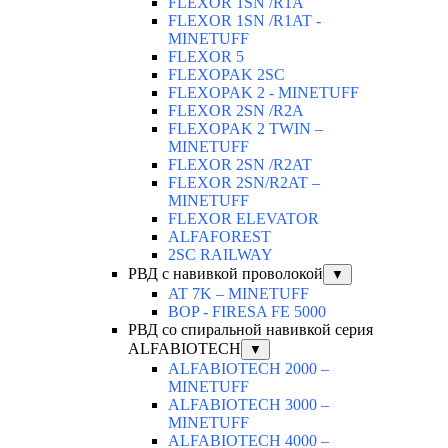
FLEXOR 1SN /R1A
FLEXOR 1SN /R1AT -
MINETUFF
FLEXOR 5
FLEXOPAK 2SС
FLEXOPAK 2 - MINETUFF
FLEXOR 2SN /R2A
FLEXOPAK 2 TWIN –
MINETUFF
FLEXOR 2SN /R2AT
FLEXOR 2SN/R2AT –
MINETUFF
FLEXOR ELEVATOR
ALFAFOREST
2SC RAILWAY
РВД с навивкой проволокой
▼
AT 7K – MINETUFF
BOP - FIRESA FE 5000
РВД со спиральной навивкой серия
ALFABIOTECH
▼
ALFABIOTECH 2000 –
MINETUFF
ALFABIOTECH 3000 –
MINETUFF
ALFABIOTECH 4000 –