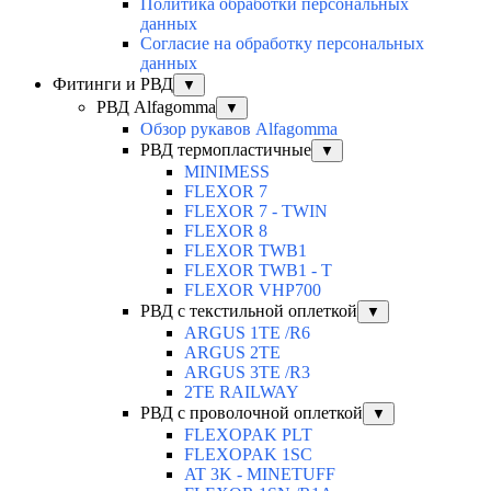
Политика обработки персональных
данных
Согласие на обработку персональных
данных
Фитинги и РВД
▼
РВД Alfagomma
▼
Обзор рукавов Alfagomma
РВД термопластичные
▼
MINIMESS
FLEXOR 7
FLEXOR 7 - TWIN
FLEXOR 8
FLEXOR TWB1
FLEXOR TWB1 - T
FLEXOR VHP700
РВД с текстильной оплеткой
▼
ARGUS 1TE /R6
ARGUS 2TЕ
ARGUS 3TE /R3
2TE RAILWAY
РВД с проволочной оплеткой
▼
FLEXOPAK PLT
FLEXOPAK 1SС
AT 3K - MINETUFF