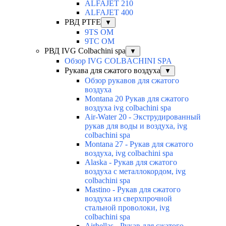
ALFAJET 210
ALFAJET 400
РВД PTFE
▼
9TS OM
9TC OM
РВД IVG Colbachini spa
▼
Обзор IVG COLBACHINI SPA
Рукава для сжатого воздуха
▼
Обзор рукавов для сжатого
воздуха
Montana 20 Рукав для сжатого
воздуха ivg colbachini spa
Air-Water 20 - Экструдированный
рукав для воды и воздуха, ivg
colbachini spa
Montana 27 - Рукав для сжатого
воздуха, ivg colbachini spa
Alaska - Рукав для сжатого
воздуха с металлокордом, ivg
colbachini spa
Mastino - Рукав для сжатого
воздуха из сверхпрочной
стальной проволоки, ivg
colbachini spa
Airhellas - Рукав для сжатого