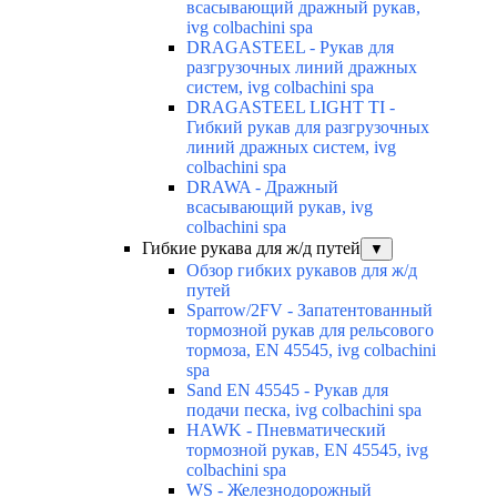
всасывающий дражный рукав,
ivg colbachini spa
DRAGASTEEL - Рукав для
разгрузочных линий дражных
систем, ivg colbachini spa
DRAGASTEEL LIGHT TI -
Гибкий рукав для разгрузочных
линий дражных систем, ivg
colbachini spa
DRAWA - Дражный
всасывающий рукав, ivg
colbachini spa
Гибкие рукава для ж/д путей
▼
Обзор гибких рукавов для ж/д
путей
Sparrow/2FV - Запатентованный
тормозной рукав для рельсового
тормоза, EN 45545, ivg colbachini
spa
Sand EN 45545 - Рукав для
подачи песка, ivg colbachini spa
HAWK - Пневматический
тормозной рукав, EN 45545, ivg
colbachini spa
WS - Железнодорожный