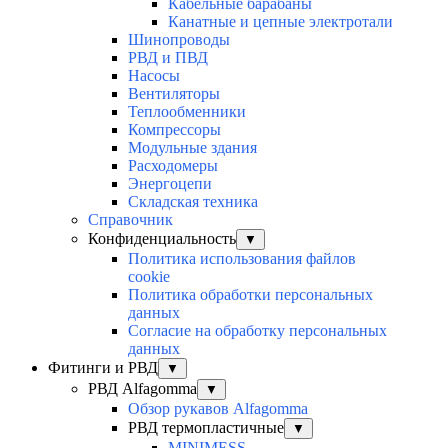
Кабельные барабаны
Канатные и цепные электротали
Шинопроводы
РВД и ПВД
Насосы
Вентиляторы
Теплообменники
Компрессоры
Модульные здания
Расходомеры
Энергоцепи
Складская техника
Справочник
Конфиденциальность
▼
Политика использования файлов
cookie
Политика обработки персональных
данных
Согласие на обработку персональных
данных
Фитинги и РВД
▼
РВД Alfagomma
▼
Обзор рукавов Alfagomma
РВД термопластичные
▼
MINIMESS