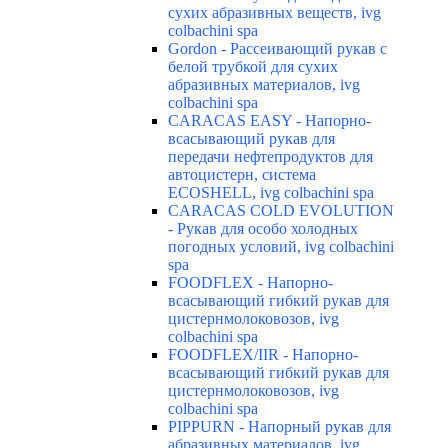
сухих абразивных веществ, ivg
colbachini spa
Gordon - Рассеивающий рукав с
белой трубкой для сухих
абразивных материалов, ivg
colbachini spa
CARACAS EASY - Напорно-
всасывающий рукав для
передачи нефтепродуктов для
автоцистерн, система
ECOSHELL, ivg colbachini spa
CARACAS COLD EVOLUTION
- Рукав для особо холодных
погодных условий, ivg colbachini
spa
FOODFLEX - Напорно-
всасывающий гибкий рукав для
цистернмолоковозов, ivg
colbachini spa
FOODFLEX/IIR - Напорно-
всасывающий гибкий рукав для
цистернмолоковозов, ivg
colbachini spa
PIPPURN - Напорный рукав для
абразивных материалов, ivg