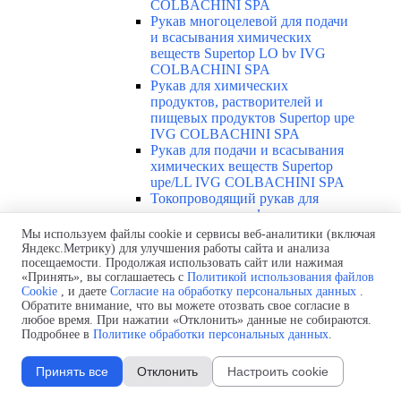
COLBACHINI SPA
Рукав многоцелевой для подачи
и всасывания химических
веществ Supertop LO bv IVG
COLBACHINI SPA
Рукав для химических
продуктов, растворителей и
пищевых продуктов Supertop upe
IVG COLBACHINI SPA
Рукав для подачи и всасывания
химических веществ Supertop
upe/LL IVG COLBACHINI SPA
Токопроводящий рукав для
химических и нефтянных
продуктов Supertop upe cond/LL
Мы используем файлы cookie и сервисы веб-аналитики (включая
IVG COLBACHINI SPA
Яндекс.Метрику) для улучшения работы сайта и анализа
Токопроводящий рукав для
посещаемости. Продолжая использовать сайт или нажимая
«Принять», вы соглашаетесь с
Политикой использования файлов
химических и пищевых
Cookie
, и даете
Согласие на обработку персональных данных
.
продуктов Thunderflex IVG
Обратите внимание, что вы можете отозвать свое согласие в
COLBACHINI SPA
любое время. При нажатии «Отклонить» данные не собираются.
Рукав для химических веществ и
Подробнее в
Политике обработки персональных данных
.
растворителей Teflex IVG
COLBACHINI SPA
Принять все
Отклонить
Настроить cookie
Рукав для химических веществ и
растворителей Teflex omega IVG