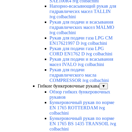
SAE100R4 ivg colbachini
Напорно-всасывющий рукав для
гидравличесих масел TALLIN
ivg colbachini
Рукав для подачи и всасывания
гидравлических масел MALMO
ivg colbachini
Рукав для подачи газа LPG CM
EN17621997 D ivg colbachini
Рукав для подачи газа LPG
CORD EN1762 D ivg colbachini
Рукав для подачи и всасывания
масел IVALO ivg colbachini
Рукав для подачи
гидравлического масла
COMPRESSOR ivg colbachini
Гибкие бункеровочные рукава
▼
Обзор гибких бункеровочных
рукавов
Бункеровочный рукав по норме
EN 1765 ROTTERDAM ivg
colbachini
Бункеровочный рукав по норме
EN 1765 BS 1435 TRANSOIL ivg
colbachini