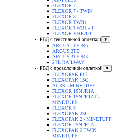
FLEXOR 7
FLEXOR 7 - TWIN
FLEXOR 8
FLEXOR TWB1
FLEXOR TWB1 - T
FLEXOR VHP700
РВД с текстильной оплеткой
▼
ARGUS 1TE /R6
ARGUS 2TЕ
ARGUS 3TE /R3
2TE RAILWAY
РВД с проволочной оплеткой
▼
FLEXOPAK PLT
FLEXOPAK 1SС
AT 3K - MINETUFF
FLEXOR 1SN /R1A
FLEXOR 1SN /R1AT -
MINETUFF
FLEXOR 5
FLEXOPAK 2SС
FLEXOPAK 2 - MINETUFF
FLEXOR 2SN /R2A
FLEXOPAK 2 TWIN –
MINETUFF