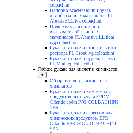
colbachini
Напорно-всасывающий рукав
для абразивных материалов PL
Abrasive LL ivg colbachini
Плаврукав для подачи и
всасывания абразивных
материалов PL Abrasive LL float
ivg colbachini
Рукав для подачи строительного
раствора PL Grout ivg colbachini
Рукав для подачи буровой грязи
PL Mud ivg colbachini
Гибкие рукава для кислот и химикатов
▼
Обзор рукавов для кислот и
химикатов
Рукав для подачи химических
продуктов, из каучука EPDM
Orlando epdm IVG COLBACHINI
SPA
Рукав для подачи агрессивных
химических продуктов, EPR
Orlando EPR IVG COLBACHINI
SPA