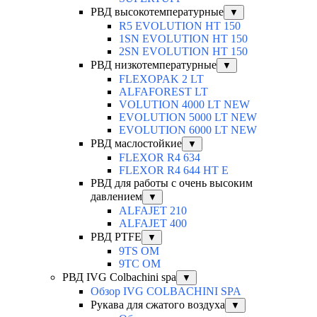
РВД высокотемпературные
▼
R5 EVOLUTION HT 150
1SN EVOLUTION HT 150
2SN EVOLUTION HT 150
РВД низкотемпературные
▼
FLEXOPAK 2 LT
ALFAFOREST LT
VOLUTION 4000 LT NEW
EVOLUTION 5000 LT NEW
EVOLUTION 6000 LT NEW
РВД маслостойкие
▼
FLEXOR R4 634
FLEXOR R4 644 HT E
РВД для работы с очень высоким
давлением
▼
ALFAJET 210
ALFAJET 400
РВД PTFE
▼
9TS OM
9TC OM
РВД IVG Colbachini spa
▼
Обзор IVG COLBACHINI SPA
Рукава для сжатого воздуха
▼