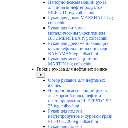
Напорно-всасывающий рукав
для подачи нефтепродуктов
FILICUDI ivg colbachini
Рукав для доков MARSHALL ivg
colbachini
Рукав для битума с
металлическим укреплением
BITUMENFLEX ivg colbachini
Рукав для дренажа плавающих
крыш нефтеналивных цистерн
BAHAMAS ivg colbachini
Рукав для мытья цистерн
MARTIN ivg colbachini
Гибкие рукава для нефтяных вышек
▼
Обзор рукавов для нефтяных
вышек
Напорно-всасывающий рукав
для морской воды, нефти и
нефтепродуктов PL EFESTO SD
25 ivg colbachini
Рукав для подачи
нефтепродуктов и буровой грязи
PL FUEL 20 ivg colbachini
Рукав для подачи