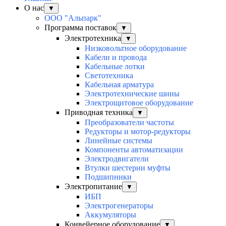
О нас
▼
ООО "Альпарк"
Программа поставок
▼
Электротехника
▼
Низковольтное оборудование
Кабели и провода
Кабельные лотки
Светотехника
Кабельная арматура
Электротехнические шины
Электрощитовое оборудование
Приводная техника
▼
Преобразователи частоты
Редукторы и мотор-редукторы
Линейные системы
Компоненты автоматизации
Электродвигатели
Втулки шестерни муфты
Подшипники
Электропитание
▼
ИБП
Электрогенераторы
Аккумуляторы
Конвейерное оборудование
▼