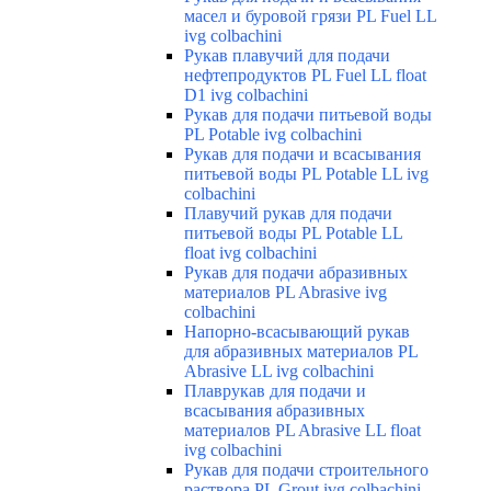
масел и буровой грязи PL Fuel LL
ivg colbachini
Рукав плавучий для подачи
нефтепродуктов PL Fuel LL float
D1 ivg colbachini
Рукав для подачи питьевой воды
PL Potable ivg colbachini
Рукав для подачи и всасывания
питьевой воды PL Potable LL ivg
colbachini
Плавучий рукав для подачи
питьевой воды PL Potable LL
float ivg colbachini
Рукав для подачи абразивных
материалов PL Abrasive ivg
colbachini
Напорно-всасывающий рукав
для абразивных материалов PL
Abrasive LL ivg colbachini
Плаврукав для подачи и
всасывания абразивных
материалов PL Abrasive LL float
ivg colbachini
Рукав для подачи строительного
раствора PL Grout ivg colbachini