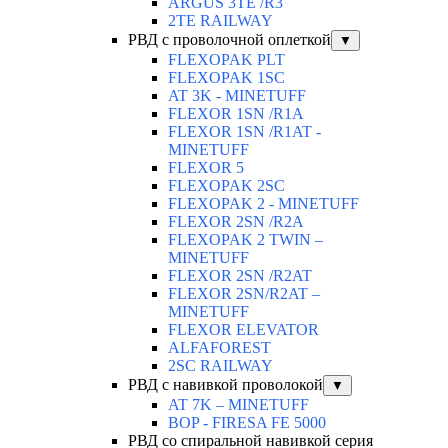
ARGUS 3TE /R3
2TE RAILWAY
РВД с проволочной оплеткой
▼
FLEXOPAK PLT
FLEXOPAK 1SС
AT 3K - MINETUFF
FLEXOR 1SN /R1A
FLEXOR 1SN /R1AT -
MINETUFF
FLEXOR 5
FLEXOPAK 2SС
FLEXOPAK 2 - MINETUFF
FLEXOR 2SN /R2A
FLEXOPAK 2 TWIN –
MINETUFF
FLEXOR 2SN /R2AT
FLEXOR 2SN/R2AT –
MINETUFF
FLEXOR ELEVATOR
ALFAFOREST
2SC RAILWAY
РВД с навивкой проволокой
▼
AT 7K – MINETUFF
BOP - FIRESA FE 5000
РВД со спиральной навивкой серия