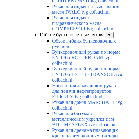
CORD EN1762 D ivg colbachini
Рукав для подачи и всасывания
масел IVALO ivg colbachini
Рукав для подачи
гидравлического масла
COMPRESSOR ivg colbachini
Гибкие бункеровочные рукава
▼
Обзор гибких бункеровочных
рукавов
Бункеровочный рукав по норме
EN 1765 ROTTERDAM ivg
colbachini
Бункеровочный рукав по норме
EN 1765 BS 1435 TRANSOIL ivg
colbachini
Напорно-всасывающий рукав
для подачи нефтепродуктов
FILICUDI ivg colbachini
Рукав для доков MARSHALL ivg
colbachini
Рукав для битума с
металлическим укреплением
BITUMENFLEX ivg colbachini
Рукав для дренажа плавающих
крыш нефтеналивных цистерн