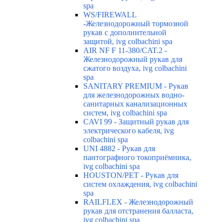
spa
WS/FIREWALL
-Железнодорожный тормозной
рукав с дополнительной
защитой, ivg colbachini spa
AIR NF F 11-380/CAT.2 -
Железнодорожный рукав для
сжатого воздуха, ivg colbachini
spa
SANITARY PREMIUM - Рукав
для железнодорожных водно-
санитарных канализационных
систем, ivg colbachini spa
CAVI 99 - Защитный рукав для
электрического кабеля, ivg
colbachini spa
UNI 4882 - Рукав для
пантографного токоприёмника,
ivg colbachini spa
HOUSTON/PET - Рукав для
систем охлаждения, ivg colbachini
spa
RAILFLEX - Железнодорожный
рукав для отстранения балласта,
ivg colbachini spa