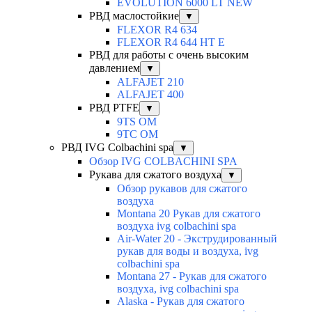
EVOLUTION 6000 LT NEW
РВД маслостойкие
▼
FLEXOR R4 634
FLEXOR R4 644 HT E
РВД для работы с очень высоким
давлением
▼
ALFAJET 210
ALFAJET 400
РВД PTFE
▼
9TS OM
9TC OM
РВД IVG Colbachini spa
▼
Обзор IVG COLBACHINI SPA
Рукава для сжатого воздуха
▼
Обзор рукавов для сжатого
воздуха
Montana 20 Рукав для сжатого
воздуха ivg colbachini spa
Air-Water 20 - Экструдированный
рукав для воды и воздуха, ivg
colbachini spa
Montana 27 - Рукав для сжатого
воздуха, ivg colbachini spa
Alaska - Рукав для сжатого