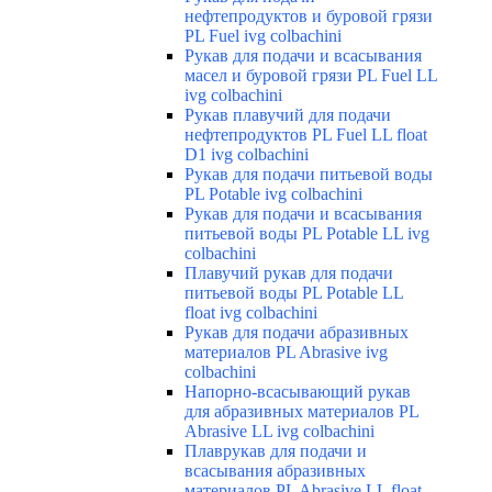
нефтепродуктов и буровой грязи
PL Fuel ivg colbachini
Рукав для подачи и всасывания
масел и буровой грязи PL Fuel LL
ivg colbachini
Рукав плавучий для подачи
нефтепродуктов PL Fuel LL float
D1 ivg colbachini
Рукав для подачи питьевой воды
PL Potable ivg colbachini
Рукав для подачи и всасывания
питьевой воды PL Potable LL ivg
colbachini
Плавучий рукав для подачи
питьевой воды PL Potable LL
float ivg colbachini
Рукав для подачи абразивных
материалов PL Abrasive ivg
colbachini
Напорно-всасывающий рукав
для абразивных материалов PL
Abrasive LL ivg colbachini
Плаврукав для подачи и
всасывания абразивных
материалов PL Abrasive LL float