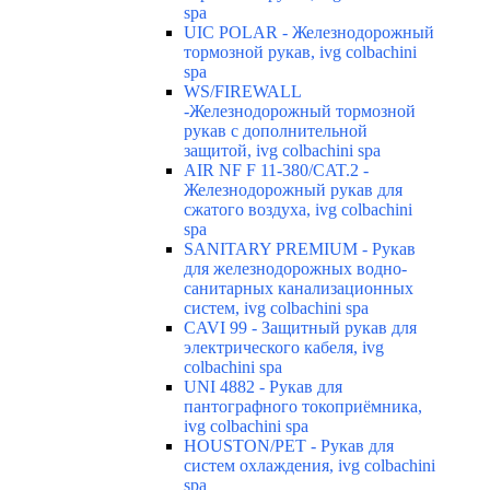
spa
UIC POLAR - Железнодорожный
тормозной рукав, ivg colbachini
spa
WS/FIREWALL
-Железнодорожный тормозной
рукав с дополнительной
защитой, ivg colbachini spa
AIR NF F 11-380/CAT.2 -
Железнодорожный рукав для
сжатого воздуха, ivg colbachini
spa
SANITARY PREMIUM - Рукав
для железнодорожных водно-
санитарных канализационных
систем, ivg colbachini spa
CAVI 99 - Защитный рукав для
электрического кабеля, ivg
colbachini spa
UNI 4882 - Рукав для
пантографного токоприёмника,
ivg colbachini spa
HOUSTON/PET - Рукав для
систем охлаждения, ivg colbachini
spa