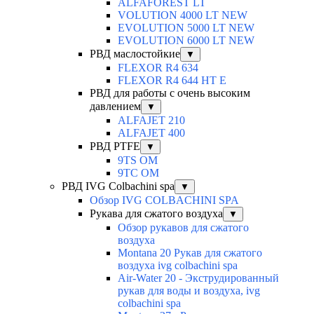
ALFAFOREST LT
VOLUTION 4000 LT NEW
EVOLUTION 5000 LT NEW
EVOLUTION 6000 LT NEW
РВД маслостойкие
▼
FLEXOR R4 634
FLEXOR R4 644 HT E
РВД для работы с очень высоким
давлением
▼
ALFAJET 210
ALFAJET 400
РВД PTFE
▼
9TS OM
9TC OM
РВД IVG Colbachini spa
▼
Обзор IVG COLBACHINI SPA
Рукава для сжатого воздуха
▼
Обзор рукавов для сжатого
воздуха
Montana 20 Рукав для сжатого
воздуха ivg colbachini spa
Air-Water 20 - Экструдированный
рукав для воды и воздуха, ivg
colbachini spa