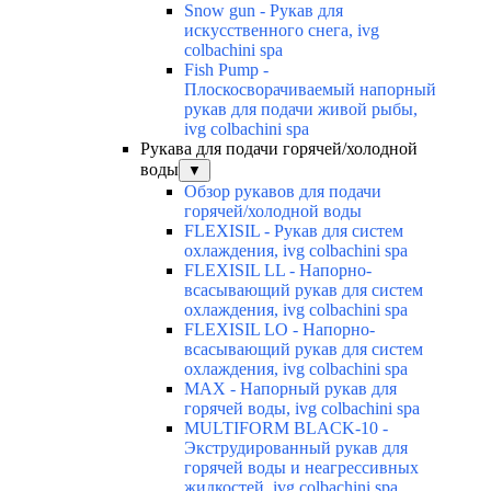
Snow gun - Рукав для
искусственного снега, ivg
colbachini spa
Fish Pump -
Плоскосворачиваемый напорный
рукав для подачи живой рыбы,
ivg colbachini spa
Рукава для подачи горячей/холодной
воды
▼
Обзор рукавов для подачи
горячей/холодной воды
FLEXISIL - Рукав для систем
охлаждения, ivg colbachini spa
FLEXISIL LL - Напорно-
всасывающий рукав для систем
охлаждения, ivg colbachini spa
FLEXISIL LO - Напорно-
всасывающий рукав для систем
охлаждения, ivg colbachini spa
MAX - Напорный рукав для
горячей воды, ivg colbachini spa
MULTIFORM BLACK-10 -
Экструдированный рукав для
горячей воды и неагрессивных
жидкостей, ivg colbachini spa