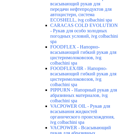
всасывающий рукав для
передачи нефтепродуктов для
автоцистерн, система
ECOSHELL, ivg colbachini spa
CARACAS COLD EVOLUTION
- Рукав для особо холодных
погодных условий, ivg colbachini
spa
FOODFLEX - Напорно-
всасывающий гибкий рукав для
цистернмолоковозов, ivg
colbachini spa
FOODFLEX/IIR - Напорно-
всасывающий гибкий рукав для
цистернмолоковозов, ivg
colbachini spa
PIPPURN - Напорный рукав для
абразивных материалов, ivg
colbachini spa
VACPOWER OIL - Рукав для
всасывания жидкостей
органического происхождения,
ivg colbachini spa
VACPOWER - Всасывающий
рукав для абразивных