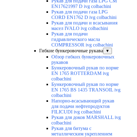
Рукав для подачи газа LPG CM
EN17621997 D ivg colbachini
Рукав для подачи газа LPG
CORD EN1762 D ivg colbachini
Рукав для подачи и всасывания
масел IVALO ivg colbachini
Рукав для подачи
гидравлического масла
COMPRESSOR ivg colbachini
Гибкие бункеровочные рукава
▼
Обзор гибких бункеровочных
рукавов
Бункеровочный рукав по норме
EN 1765 ROTTERDAM ivg
colbachini
Бункеровочный рукав по норме
EN 1765 BS 1435 TRANSOIL ivg
colbachini
Напорно-всасывающий рукав
для подачи нефтепродуктов
FILICUDI ivg colbachini
Рукав для доков MARSHALL ivg
colbachini
Рукав для битума с
металлическим укреплением