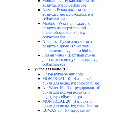
Montana 27 - Рукав для сжатого
воздуха, ivg colbachini spa
Alaska - Рукав для сжатого
воздуха с металлокордом, ivg
colbachini spa
Mastino - Рукав для сжатого
воздуха из сверхпрочной
стальной проволоки, ivg
colbachini spa
Airhellas - Рукав для сжатого
воздуха в диэлектрическом
исполнении, ivg colbachini spa
Fras air water - Шахтный рукав
для сжатого воздуха и воды, ivg
colbachini spa
Рукава для воды
▼
Обзор рукавов для воды
MONTREAL 10 - Напорный
рукав для воды, ivg colbachini spa
Air-Water 10 - Экструдированный
рукав для подачи воздуха и
воды, ivg colbachini spa
MONTREAL 20 - Напорный
рукав для воды, ivg colbachini spa
LUWAS 30 - Универсалный