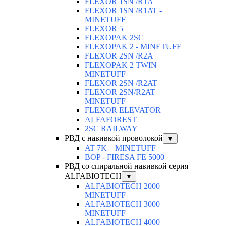
FLEXOR 1SN /R1A
FLEXOR 1SN /R1AT -
MINETUFF
FLEXOR 5
FLEXOPAK 2SС
FLEXOPAK 2 - MINETUFF
FLEXOR 2SN /R2A
FLEXOPAK 2 TWIN –
MINETUFF
FLEXOR 2SN /R2AT
FLEXOR 2SN/R2AT –
MINETUFF
FLEXOR ELEVATOR
ALFAFOREST
2SC RAILWAY
РВД с навивкой проволокой
▼
AT 7K – MINETUFF
BOP - FIRESA FE 5000
РВД со спиральной навивкой серия
ALFABIOTECH
▼
ALFABIOTECH 2000 –
MINETUFF
ALFABIOTECH 3000 –
MINETUFF
ALFABIOTECH 4000 –