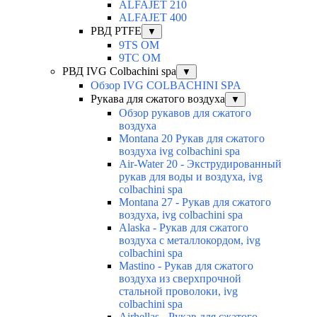
ALFAJET 210
ALFAJET 400
РВД PTFE
▼
9TS OM
9TC OM
РВД IVG Colbachini spa
▼
Обзор IVG COLBACHINI SPA
Рукава для сжатого воздуха
▼
Обзор рукавов для сжатого
воздуха
Montana 20 Рукав для сжатого
воздуха ivg colbachini spa
Air-Water 20 - Экструдированный
рукав для воды и воздуха, ivg
colbachini spa
Montana 27 - Рукав для сжатого
воздуха, ivg colbachini spa
Alaska - Рукав для сжатого
воздуха с металлокордом, ivg
colbachini spa
Mastino - Рукав для сжатого
воздуха из сверхпрочной
стальной проволоки, ivg
colbachini spa
Airhellas - Рукав для сжатого