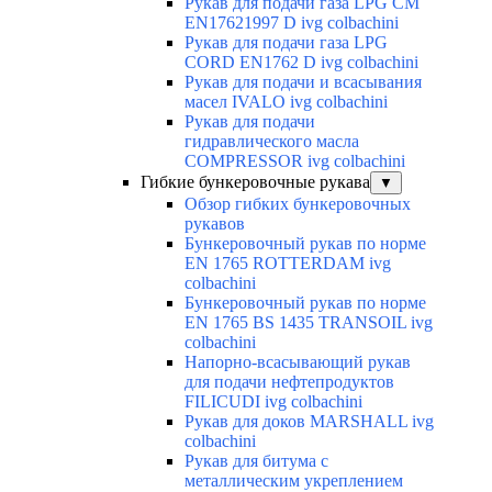
Рукав для подачи газа LPG CM
EN17621997 D ivg colbachini
Рукав для подачи газа LPG
CORD EN1762 D ivg colbachini
Рукав для подачи и всасывания
масел IVALO ivg colbachini
Рукав для подачи
гидравлического масла
COMPRESSOR ivg colbachini
Гибкие бункеровочные рукава
▼
Обзор гибких бункеровочных
рукавов
Бункеровочный рукав по норме
EN 1765 ROTTERDAM ivg
colbachini
Бункеровочный рукав по норме
EN 1765 BS 1435 TRANSOIL ivg
colbachini
Напорно-всасывающий рукав
для подачи нефтепродуктов
FILICUDI ivg colbachini
Рукав для доков MARSHALL ivg
colbachini
Рукав для битума с
металлическим укреплением