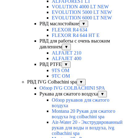
ALFAFOREST LT
VOLUTION 4000 LT NEW
EVOLUTION 5000 LT NEW
EVOLUTION 6000 LT NEW
РВД маслостойкие
▼
FLEXOR R4 634
FLEXOR R4 644 HT E
РВД для работы с очень высоким
давлением
▼
ALFAJET 210
ALFAJET 400
РВД PTFE
▼
9TS OM
9TC OM
РВД IVG Colbachini spa
▼
Обзор IVG COLBACHINI SPA
Рукава для сжатого воздуха
▼
Обзор рукавов для сжатого
воздуха
Montana 20 Рукав для сжатого
воздуха ivg colbachini spa
Air-Water 20 - Экструдированный
рукав для воды и воздуха, ivg
colbachini spa