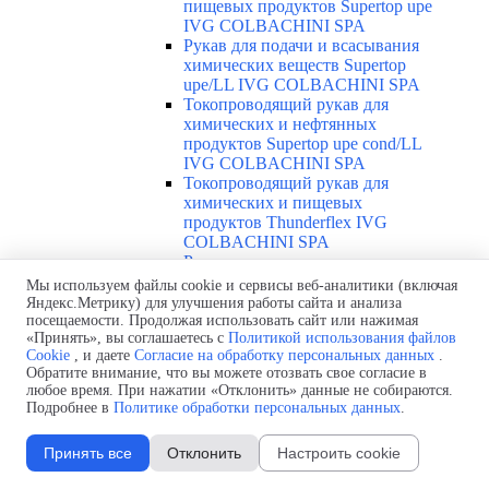
пищевых продуктов Supertop upe
IVG COLBACHINI SPA
Рукав для подачи и всасывания
химических веществ Supertop
upe/LL IVG COLBACHINI SPA
Токопроводящий рукав для
химических и нефтянных
продуктов Supertop upe cond/LL
IVG COLBACHINI SPA
Токопроводящий рукав для
химических и пищевых
продуктов Thunderflex IVG
COLBACHINI SPA
Рукав для химических веществ и
растворителей Teflex IVG
Мы используем файлы cookie и сервисы веб-аналитики (включая
COLBACHINI SPA
Яндекс.Метрику) для улучшения работы сайта и анализа
Рукав для химических веществ и
посещаемости. Продолжая использовать сайт или нажимая
«Принять», вы соглашаетесь с
Политикой использования файлов
растворителей Teflex omega IVG
Cookie
, и даете
Согласие на обработку персональных данных
.
COLBACHINI SPA
Обратите внимание, что вы можете отозвать свое согласие в
Токопроводящий рукав для
любое время. При нажатии «Отклонить» данные не собираются.
химикатов и растворителей
Подробнее в
Политике обработки персональных данных
.
Fluostar IVG COLBACHINI SPA
Рукав для подачи химических
Принять все
Отклонить
Настроить cookie
продуктов, растворителей Real
IVG COLBACHINI SPA