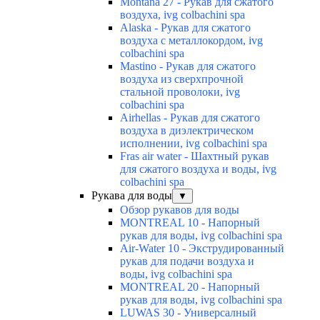
Montana 27 - Рукав для сжатого
воздуха, ivg colbachini spa
Alaska - Рукав для сжатого
воздуха с металлокордом, ivg
colbachini spa
Mastino - Рукав для сжатого
воздуха из сверхпрочной
стальной проволоки, ivg
colbachini spa
Airhellas - Рукав для сжатого
воздуха в диэлектрическом
исполнении, ivg colbachini spa
Fras air water - Шахтный рукав
для сжатого воздуха и воды, ivg
colbachini spa
Рукава для воды
▼
Обзор рукавов для воды
MONTREAL 10 - Напорный
рукав для воды, ivg colbachini spa
Air-Water 10 - Экструдированный
рукав для подачи воздуха и
воды, ivg colbachini spa
MONTREAL 20 - Напорный
рукав для воды, ivg colbachini spa
LUWAS 30 - Универсалный