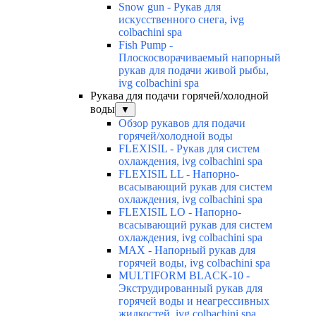
Snow gun - Рукав для
искусственного снега, ivg
colbachini spa
Fish Pump -
Плоскосворачиваемый напорный
рукав для подачи живой рыбы,
ivg colbachini spa
Рукава для подачи горячей/холодной
воды
▼
Обзор рукавов для подачи
горячей/холодной воды
FLEXISIL - Рукав для систем
охлаждения, ivg colbachini spa
FLEXISIL LL - Напорно-
всасывающий рукав для систем
охлаждения, ivg colbachini spa
FLEXISIL LO - Напорно-
всасывающий рукав для систем
охлаждения, ivg colbachini spa
MAX - Напорный рукав для
горячей воды, ivg colbachini spa
MULTIFORM BLACK-10 -
Экструдированный рукав для
горячей воды и неагрессивных
жидкостей, ivg colbachini spa