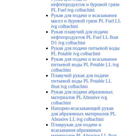
нефтепродуктов и буровой грязи
PL Fuel ivg colbachini
Рукав для подачи и всасывания
масел и буровой грязи PL Fuel LL
ivg colbachini
Рукав плавучий для подачи
нефтепродуктов PL Fuel LL float
D1 ivg colbachini
Рукав для подачи питьевой воды
PL Potable ivg colbachini
Рукав для подачи и всасывания
питьевой воды PL Potable LL ivg
colbachini
Плавучий рукав для подачи
питьевой воды PL Potable LL
float ivg colbachini
Рукав для подачи абразивных
материалов PL Abrasive ivg
colbachini
Напорно-всасывающий рукав
для абразивных материалов PL
Abrasive LL ivg colbachini
Плаврукав для подачи и
всасывания абразивных
материалов PL Abrasive LL float