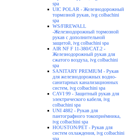
spa
UIC POLAR - Железнодорожный
тормозной рукав, ivg colbachini
spa
WS/FIREWALL
-Железнодорожный тормозной
рукав с дополнительной
защитой, ivg colbachini spa
AIR NF F 11-380/CAT.2 -
Железнодорожный рукав для
сжатого воздуха, ivg colbachini
spa
SANITARY PREMIUM - Рукав
для железнодорожных водно-
санитарных канализационных
систем, ivg colbachini spa
CAVI 99 - Защитный рукав для
электрического кабеля, ivg
colbachini spa
UNI 4882 - Рукав для
пантографного токоприёмника,
ivg colbachini spa
HOUSTON/PET - Рукав для
систем охлаждения, ivg colbachini
spa