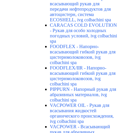
всасывающий рукав для
передачи нефтепродуктов для
автоцистерн, система
ECOSHELL, ivg colbachini spa
CARACAS COLD EVOLUTION
- Рукав для особо холодных
погодных условий, ivg colbachini
spa
FOODFLEX - Напорно-
всасывающий гибкий рукав для
цистернмолоковозов, ivg
colbachini spa
FOODFLEX/IIR - Напорно-
всасывающий гибкий рукав для
цистернмолоковозов, ivg
colbachini spa
PIPPURN - Напорный рукав для
абразивных материалов, ivg
colbachini spa
VACPOWER OIL - Рукав для
всасывания жидкостей
органического происхождения,
ivg colbachini spa
VACPOWER - Всасывающий
рукав для абразивных