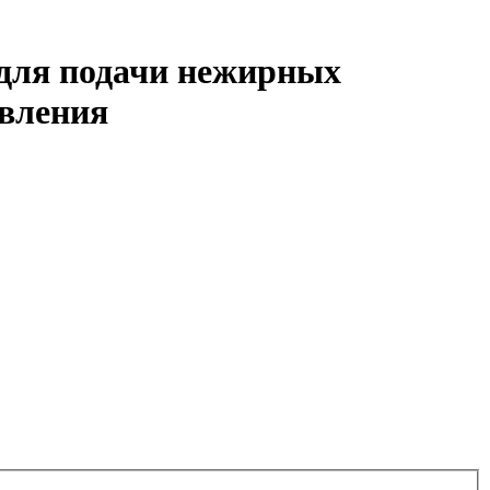
 для подачи нежирных
авления