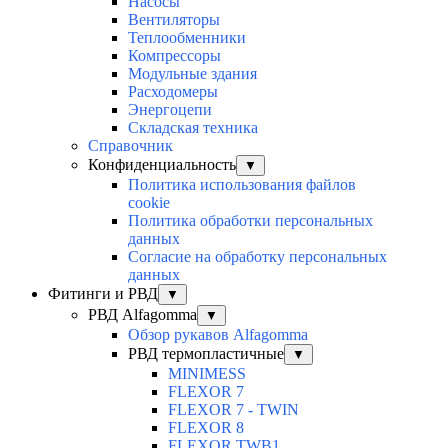
Насосы
Вентиляторы
Теплообменники
Компрессоры
Модульные здания
Расходомеры
Энергоцепи
Складская техника
Справочник
Конфиденциальность
▼
Политика использования файлов
cookie
Политика обработки персональных
данных
Согласие на обработку персональных
данных
Фитинги и РВД
▼
РВД Alfagomma
▼
Обзор рукавов Alfagomma
РВД термопластичные
▼
MINIMESS
FLEXOR 7
FLEXOR 7 - TWIN
FLEXOR 8
FLEXOR TWB1