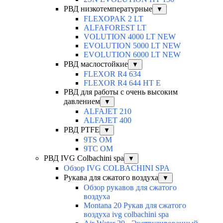
РВД низкотемпературные
▼
FLEXOPAK 2 LT
ALFAFOREST LT
VOLUTION 4000 LT NEW
EVOLUTION 5000 LT NEW
EVOLUTION 6000 LT NEW
РВД маслостойкие
▼
FLEXOR R4 634
FLEXOR R4 644 HT E
РВД для работы с очень высоким
давлением
▼
ALFAJET 210
ALFAJET 400
РВД PTFE
▼
9TS OM
9TC OM
РВД IVG Colbachini spa
▼
Обзор IVG COLBACHINI SPA
Рукава для сжатого воздуха
▼
Обзор рукавов для сжатого
воздуха
Montana 20 Рукав для сжатого
воздуха ivg colbachini spa