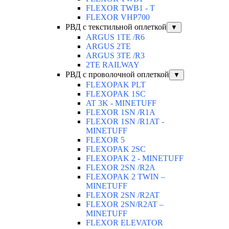
FLEXOR TWB1 - T
FLEXOR VHP700
РВД с текстильной оплеткой
▼
ARGUS 1TE /R6
ARGUS 2TЕ
ARGUS 3TE /R3
2TE RAILWAY
РВД с проволочной оплеткой
▼
FLEXOPAK PLT
FLEXOPAK 1SС
AT 3K - MINETUFF
FLEXOR 1SN /R1A
FLEXOR 1SN /R1AT -
MINETUFF
FLEXOR 5
FLEXOPAK 2SС
FLEXOPAK 2 - MINETUFF
FLEXOR 2SN /R2A
FLEXOPAK 2 TWIN –
MINETUFF
FLEXOR 2SN /R2AT
FLEXOR 2SN/R2AT –
MINETUFF
FLEXOR ELEVATOR