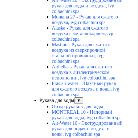
Air-Water 20 - Экструдированный
рукав для воды и воздуха, ivg
colbachini spa
Montana 27 - Рукав для сжатого
воздуха, ivg colbachini spa
Alaska - Рукав для сжатого
воздуха с металлокордом, ivg
colbachini spa
Mastino - Рукав для сжатого
воздуха из сверхпрочной
стальной проволоки, ivg
colbachini spa
Airhellas - Рукав для сжатого
воздуха в диэлектрическом
исполнении, ivg colbachini spa
Fras air water - Шахтный рукав
для сжатого воздуха и воды, ivg
colbachini spa
Рукава для воды
▼
Обзор рукавов для воды
MONTREAL 10 - Напорный
рукав для воды, ivg colbachini spa
Air-Water 10 - Экструдированный
рукав для подачи воздуха и
воды, ivg colbachini spa